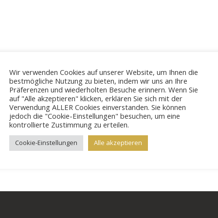
In at tur­pis ac nibh luc­tus sagit­tis in ut est
Wir verwenden Cookies auf unserer Website, um Ihnen die
bestmögliche Nutzung zu bieten, indem wir uns an Ihre
Präferenzen und wiederholten Besuche erinnern. Wenn Sie
auf "Alle akzeptieren" klicken, erklären Sie sich mit der
Verwendung ALLER Cookies einverstanden. Sie können
jedoch die "Cookie-Einstellungen" besuchen, um eine
kontrollierte Zustimmung zu erteilen.
ION
Cookie-Einstellungen
Alle akzeptieren