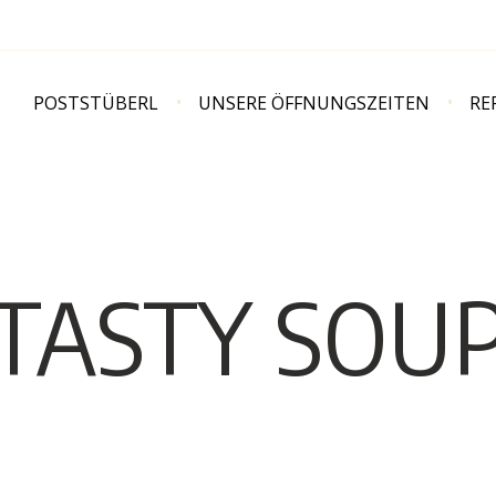
POST­STÜBERL
UNSE­RE ÖFFNUNGSZEITEN
RE
TASTY SOU