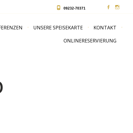
09232-70371
Face­
Insta
book
gram
FE­REN­ZEN
UNSE­RE SPEISEKARTE
KON­TAKT
ONLINE­RE­SER­VIE­RUNG
P