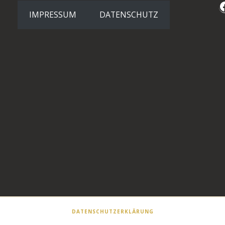
Faceboo
IMPRESSUM
DATENSCHUTZ
DATEN­SCHUTZ­ER­KLÄ­RUNG