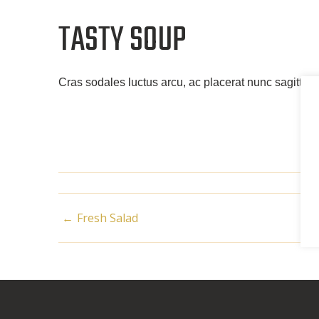
TASTY SOUP
Cras soda­les luc­tus arcu, ac pla­ce­rat nunc sagit­tis a. 
BEITRAGSNAVIGAT
Fresh Salad