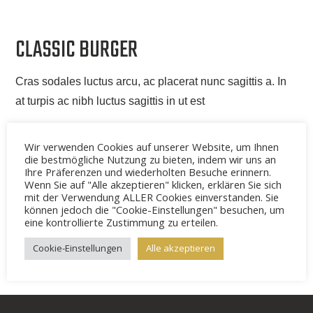
CLAS­SIC BURGER
Cras soda­les luc­tus arcu, ac pla­ce­rat nunc sagit­tis a. In
at tur­pis ac nibh luc­tus sagit­tis in ut est
Wir verwenden Cookies auf unserer Website, um Ihnen
die bestmögliche Nutzung zu bieten, indem wir uns an
Ihre Präferenzen und wiederholten Besuche erinnern.
Wenn Sie auf "Alle akzeptieren" klicken, erklären Sie sich
mit der Verwendung ALLER Cookies einverstanden. Sie
können jedoch die "Cookie-Einstellungen" besuchen, um
eine kontrollierte Zustimmung zu erteilen.
BEITRAGSNAVIGATIO
Deli­cious Meet
Pael­la
Cookie-Einstellungen
Alle akzeptieren